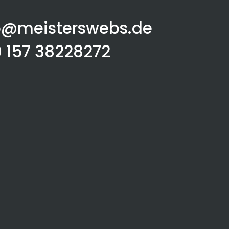
o@meisterswebs.de
9 157 38228272‬