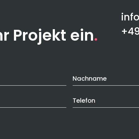
inf
‭+4
r Projekt ein
Nachname
Telefon