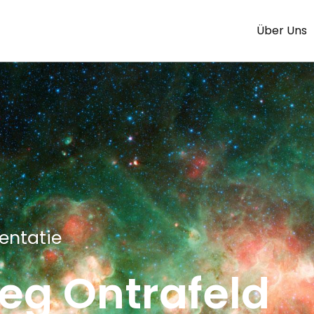
Über Uns
entatie
eg Ontrafeld