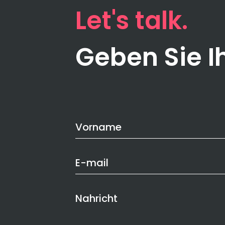
Let's talk
Geben Sie Ih
Contact
Vorname
Us
E-mail
Nahricht