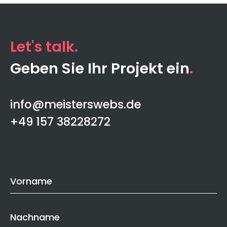
Let's talk
Geben Sie Ihr Projekt ein
info@meisterswebs.de
‭+49 157 38228272‬
Contact
Vorname
Us
Nachname