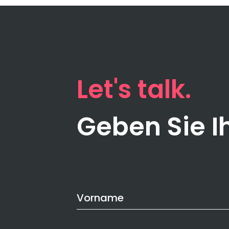
Let's talk
Geben Sie Ih
Contact
Vorname
Us