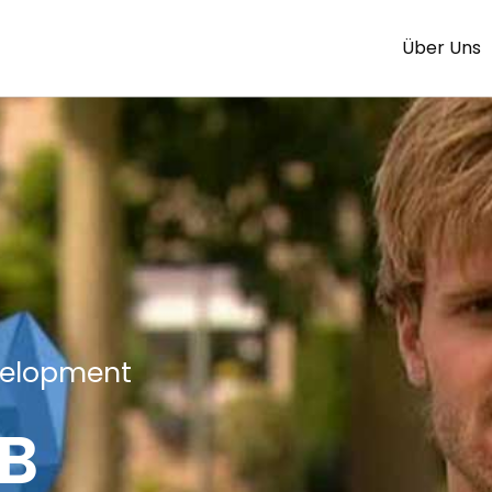
Über Uns
velopment
B