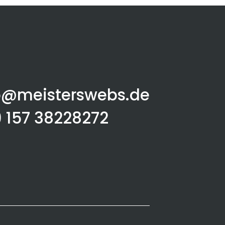
o@meisterswebs.de
9 157 38228272‬