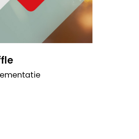
fle
lementatie