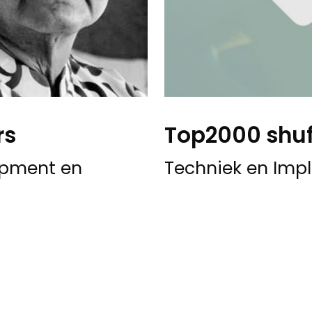
rs
Top2000 shuf
lopment en
Techniek en Imp