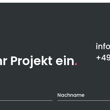
inf
‭+4
r Projekt ein
Nachname